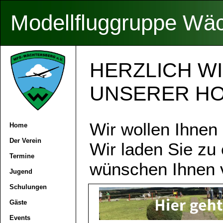
Modellfluggruppe Wäc
HERZLICH W
UNSERER H
Wir wollen Ihnen 
Home
Der Verein
Wir laden Sie zu
Termine
wünschen Ihnen v
Jugend
Schulungen
Gäste
Events